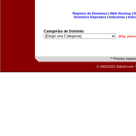
Registro de Dominios
|
Web Hosting
|
D
Dominios Expirados
|
Industrias
|
Indu
Categorías de Dominio:
[Pág. princi
** Precios expre
© 2002/2022 Solo10.com