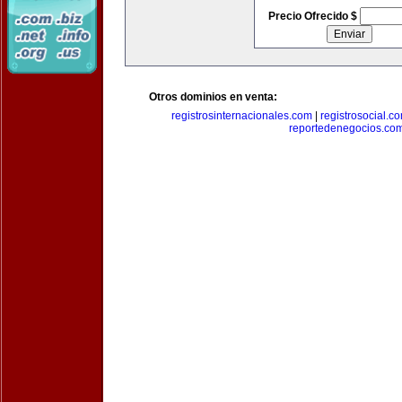
Precio Ofrecido $
Otros dominios en venta:
registrosinternacionales.com
|
registrosocial.c
reportedenegocios.co