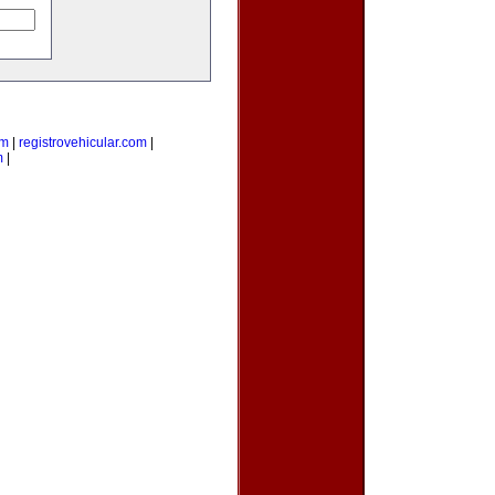
om
|
registrovehicular.com
|
m
|